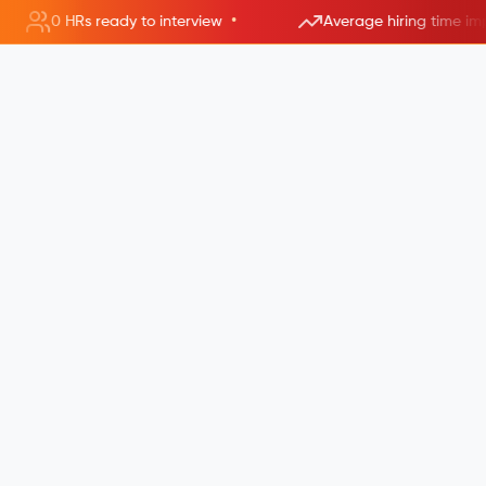
•
0 HRs ready to interview
Average hiring time im